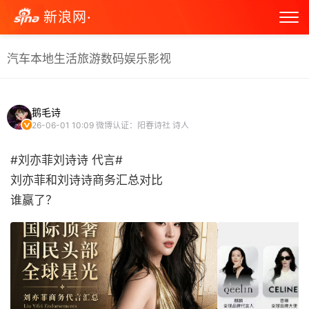
新浪网·
汽车
本地生活
旅游
数码
娱乐
影视
鹅毛诗
26-06-01 10:09
微博认证：阳春诗社 诗人
#刘亦菲刘诗诗 代言#
刘亦菲和刘诗诗商务汇总对比
谁赢了？ ​