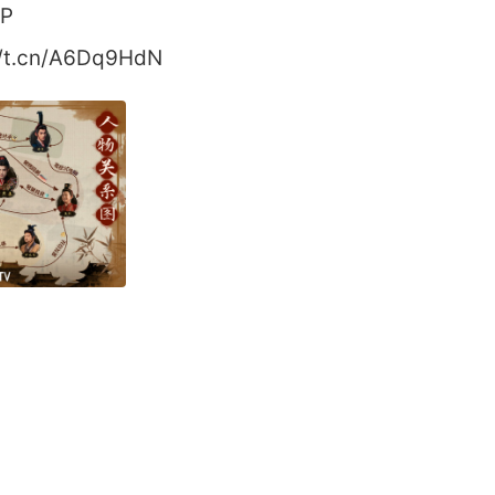
6P
.cn/A6Dq9HdN ​