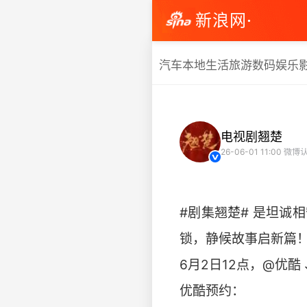
新浪网·
汽车
本地生活
旅游
数码
娱乐
电视剧翘楚
26-06-01 11:00
微博认
#剧集翘楚# 是坦
锁，静候故事启新篇
6月2日12点，@优酷 
优酷预约：