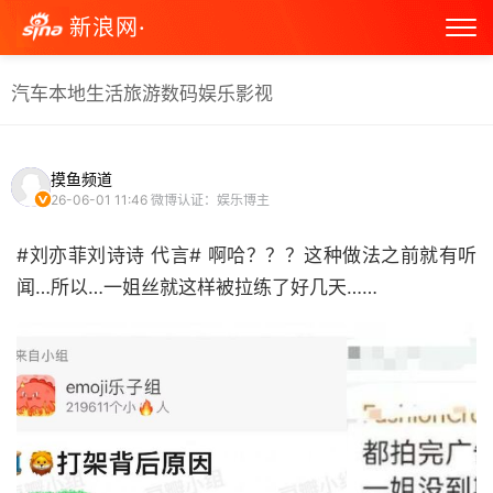
新浪网·
汽车
本地生活
旅游
数码
娱乐
影视
摸鱼频道
26-06-01 11:46
微博认证：娱乐博主
#刘亦菲刘诗诗 代言# 啊哈？？？这种做法之前就有听
闻…所以…一姐丝就这样被拉练了好几天…… ​