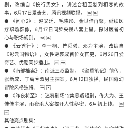
剧，改编自《投行男女》，讲述合租互怼到相恋的故
事，6月17日爱奇艺、腾讯视频联播。 ￼ ￼
● 《问心2》：赵又廷、毛晓彤、金世佳再聚，延续医
疗职场群像，6月17日同步央视八套上星，探讨医者初
心与职场规则。 ￼ ￼
● 《云秀行》：李一桐、曾舜晞、邓为主演，改编自
《彩云国物语》，女性逆袭成首位女官吏，6月26日爱
奇艺、优酷同步播出。 ￼ ￼
● 《南部档案》：南派三叔监制，《盗墓笔记》前传，
张新成、丁禹兮双男主探案，6月12日独播，民国奇幻
冒险风格独特。 ￼ ￼
● 《昨夜将至》：迷雾剧场12集悬疑短剧，佟大为、王
佳佳主演，雨夜杀人案揭开人性秘密，6月初上线。 ￼
￼
其他亮点剧集：