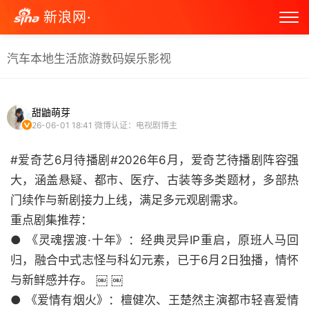
新浪网·
汽车
本地生活
旅游
数码
娱乐
影视
甜鼬萌芽
26-06-01 18:41
微博认证：电视剧博主
#爱奇艺6月待播剧#2026年6月，爱奇艺待播剧阵容强
大，涵盖悬疑、都市、医疗、古装等多类题材，多部热
门续作与新剧接力上线，满足多元观剧需求。
重点剧集推荐：
● 《灵魂摆渡·十年》：经典灵异IP重启，原班人马回
归，融合中式志怪与科幻元素，已于6月2日独播，情怀
与新鲜感并存。 ￼ ￼
● 《爱情有烟火》：檀健次、王楚然主演都市轻喜爱情