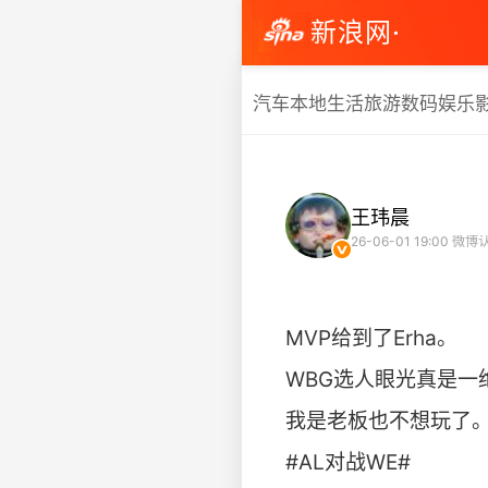
新浪网·
汽车
本地生活
旅游
数码
娱乐
王玮晨
26-06-01 19:00
微博
MVP给到了Erha。
WBG选人眼光真是一
我是老板也不想玩了
#AL对战WE# ​