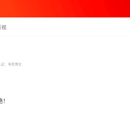
影视
认证：电竞博主
绝！
。