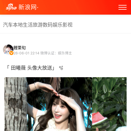
新浪网·
汽车
本地生活
旅游
数码
娱乐
影视
鲤栗旬
26-06-01 22:14
微博认证：娱乐博主
「 田曦薇 头像大放送」 🫧 ​