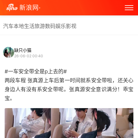
新浪网·
汽车
本地生活
旅游
数码
娱乐
影视
缺只小猫
26-06-02 00:40
#一车安全带全是p上去的#
两段车程 张真源上车后第一时间就系安全带啦，还关心
身边人有没有系安全带呢。张真源安全意识满分！乖宝
宝。 ​