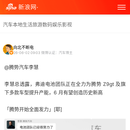
新浪网·
汽车
本地生活
旅游
数码
娱乐
影视
向北不断电
26-06-02 09:03
微博认证：汽车博主
@腾势汽车李慧
李慧总透露，弗迪电池团队正在全力为腾势 Z9gt 及旗
下多款车型提升产能，6 月有望创造历史新高
「腾势开始全面发力」[耶] ​