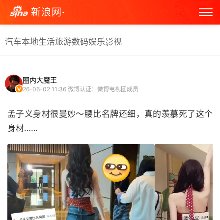
新浪网·
汽车
本地生活
旅游
数码
娱乐
影视
圈内大魔王
26-06-02 11:36
微博认证：微博电视团成员
孟子义身材很曼妙～腰比名牌还细，真的羡慕死了这个
身材…… ​