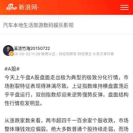
新浪网·
汽车
本地生活
旅游
数码
娱乐
影视
溪流竹海20150722
26-06-02 11:38
微博认证：财经观察官 财经博主 头条文章作者
#A股#
今天上午盘A股盘面走出极为典型的极致分化行情，市
场割裂特征表现得淋漓尽致。上证指数维持横盘震荡近
乎平盘运行，双创指数却迎来逆势强势反弹，盘面结构
性行情愈发明显。
从涨跌家数来看，两市超四千一百余家个股收跌，市场
整体赚钱效应偏弱，绝大多数普通个股持续走弱，而场