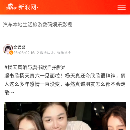
新浪网·
汽车
本地生活
旅游
数码
娱乐
影视
文娱酱
26-06-02 16:12
微博认证：娱乐博主
#杨天真晒与虞书欣自拍照#
虞书欣杨天真六一见面啦！杨天真还夸欣欣很精神，俩
人这么多年感情一直没变，果然真诚朋友怎么都不会走
散～ ​