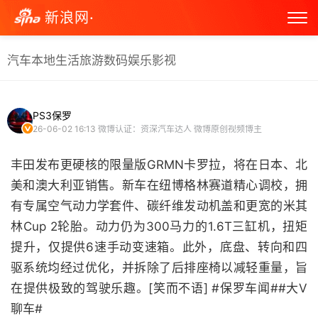
新浪网·
汽车
本地生活
旅游
数码
娱乐
影视
PS3保罗
26-06-02 16:13
微博认证：资深汽车达人 微博原创视频博主
丰田发布更硬核的限量版GRMN卡罗拉，将在日本、北
美和澳大利亚销售。新车在纽博格林赛道精心调校，拥
有专属空气动力学套件、碳纤维发动机盖和更宽的米其
林Cup 2轮胎。动力仍为300马力的1.6T三缸机，扭矩
提升，仅提供6速手动变速箱。此外，底盘、转向和四
驱系统均经过优化，并拆除了后排座椅以减轻重量，旨
在提供极致的驾驶乐趣。[笑而不语] #保罗车闻##大V
聊车#