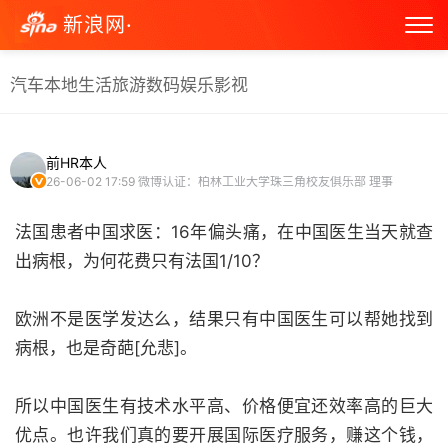
新浪网·
汽车
本地生活
旅游
数码
娱乐
影视
前HR本人
26-06-02 17:59
微博认证：柏林工业大学珠三角校友俱乐部 理事
法国患者中国求医：16年偏头痛，在中国医生当天就查
出病根，为何花费只有法国1/10？
欧洲不是医学发达么，结果只有中国医生可以帮她找到
病根，也是奇葩[允悲]。
所以中国医生有技术水平高、价格便宜还效率高的巨大
优点。也许我们真的要开展国际医疗服务，赚这个钱，