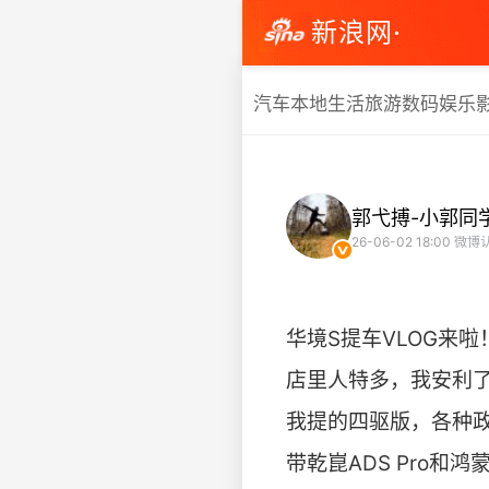
新浪网·
汽车
本地生活
旅游
数码
娱乐
郭弋搏-小郭同
26-06-02 18:00
微博认
华境S提车VLOG来啦
店里人特多，我安利了大
我提的四驱版，各种政策
带乾崑ADS Pro和鸿