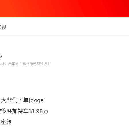
影视
学
证：汽车博主 微博原创视频博主
！
爷们下单[doge]
叠加裸车18.98万
蒙座舱