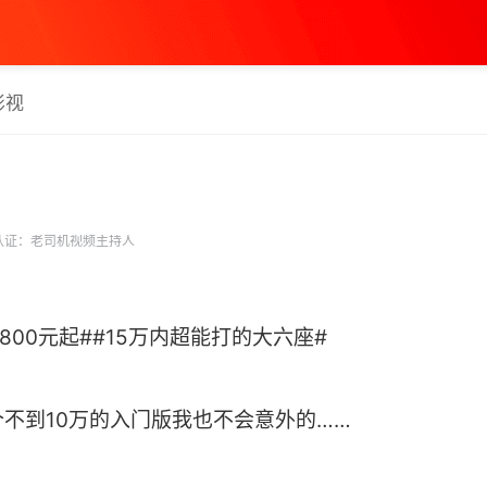
影视
认证：老司机视频主持人
7800元起##15万内超能打的大六座#
不到10万的入门版我也不会意外的……