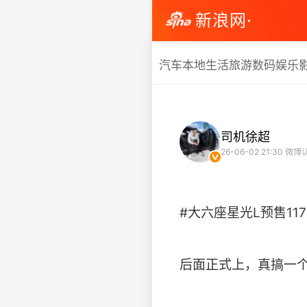
新浪网·
汽车
本地生活
旅游
数码
娱乐
司机徐超
26-06-02 21:30
微博
#大六座星光L预售11
后面正式上，真搞一个