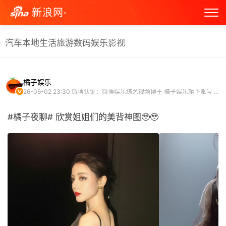
新浪网·
汽车
本地生活
旅游
数码
娱乐
影视
橘子娱乐
26-06-02 23:30
微博认证：微博娱乐综艺视频博主 橘子娱乐旗下账号 娱乐博主
#橘子夜聊# 欣赏姐姐们的美背神图🥹🥹 ​