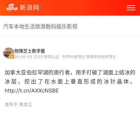
新浪网·
汽车
本地生活
旅游
数码
娱乐
影视
物理芝士数学酱
26-06-03 12:23
微博认证：科学科普博主 微博原创视频博主
加拿大亚伯拉罕湖的旅行者，用手打破了湖面上结冰的
冰层，挖出了在水面上垂直形成的冰针晶体。
http://t.cn/AXXcNSBE ​
发布于 黑龙江