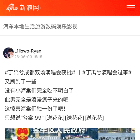
新浪网·
汽车
本地生活
旅游
数码
娱乐
影视
L1iiowo-Ryan
26-06-03 15:15
#丁禹兮成都双场演唱会获批# ｜#丁禹兮演唱会过审#
又刷到了一些
没有小海棠们完全吃不明白了
此男完全是浪漫疯子来的吧
这惊喜海棠们独一份了吧！
只想说“兮棠 99” [送花花][送花花][送花花] ​