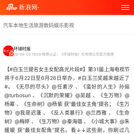
新浪网·
汽车
本地生活
旅游
数码
娱乐
影视
环球时报
26-06-03 19:09
微博认证：《环球时报》社有限公司官方微博
【#白玉兰提名女主女配高光片段#】第31届上海电视节
将于6月22日至6月26日举办，#白玉兰奖越来越近了
#。《无尽的尽头》@任素汐 、《蛮好的人生》孙俪
@turbosun 、《沉默的荣耀》@吴越 、《生万物》@
杨幂 、《生命树》@杨紫 获“最佳女主角”提名；《生万
物》@我是迟蓬 、《反人类暴行》@兰西雅 、《生命
树》@梅婷 、《生万物》@秦海璐 、《小城大事》@朱
媛媛 获“最佳女配角”提名。看↓↓这些剧，你刷过几