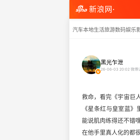
新浪网·
汽车
本地生活
旅游
数码
娱乐
黑光乍泄
26-06-03 20:02
微博
救命，看完《宇宙巨
《星条红与皇室蓝》
能说肌肉练得还不错嘿
在他手里真人化的都