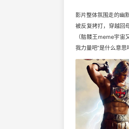
影片整体氛围走的幽
被反复拷打，穿越回
（骷髅王meme宇宙
我力量吧”是什么意