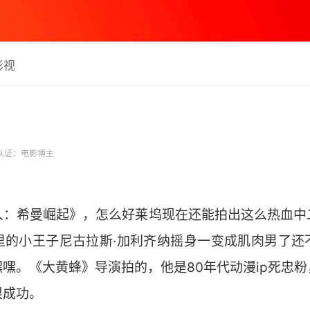
影视
认证：电影博主
人：希曼崛起》，怎么好莱坞现在还能拍出这么热血中
里的小王子尼古拉斯·加利齐纳摇身一变成肌肉男了还
嘿。《大黄蜂》导演拍的，他是80年代动漫ip死忠
很成功。