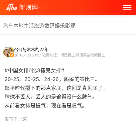
新浪网·
汽车
本地生活
旅游
数码
娱乐
影视
召召与木木的27年
26-06-03 21:57
微博认证：情感博主 微博原创视频博主
#中国女排0比3捷克女排#
20-25、20-25、24-26，脆脆的零比三。
郎平时代攒下的那点家底，这回是真见底了。
输球不丢人，丢人的是输得没什么脾气。
从前看女排是提气，现在看是叹气。 ​
发布于 北京