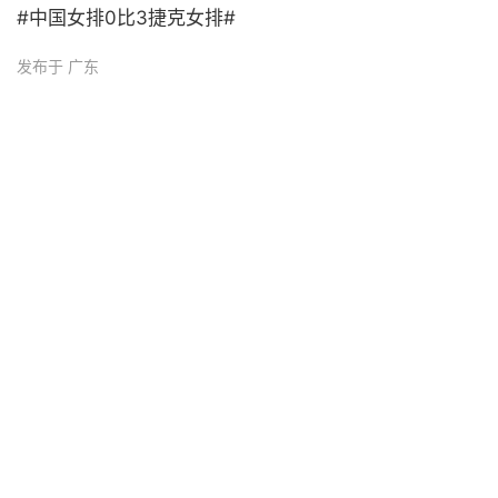
#中国女排0比3捷克女排# ​
发布于 广东