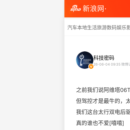
新浪网·
汽车
本地生活
旅游
数码
娱乐
科技密码
26-06-04 09:35
微博
之前我们说阿维塔06
但驾控才是最牛的，
我们这台太行双电后驱，
真的谁也不爱[嘻嘻] ​