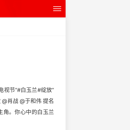
视节“#白玉兰#绽放”
 @肖战 @于和伟 提名
佳女主角。你心中的白玉兰