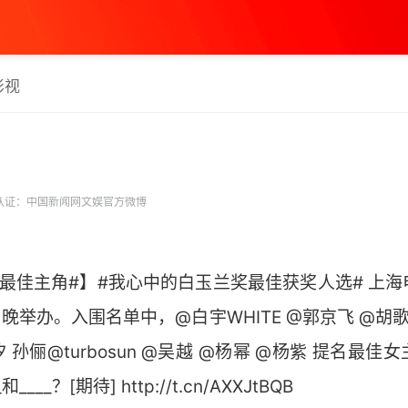
影视
认证：中国新闻网文娱官方微博
最佳主角#】#我心中的白玉兰奖最佳获奖人选# 上海电
晚举办。入围名单中，@白宇WHITE @郭京飞 @胡歌
孙俪@turbosun @吴越 @杨幂 @杨紫 提名最
__？[期待] http://t.cn/AXXJtBQB