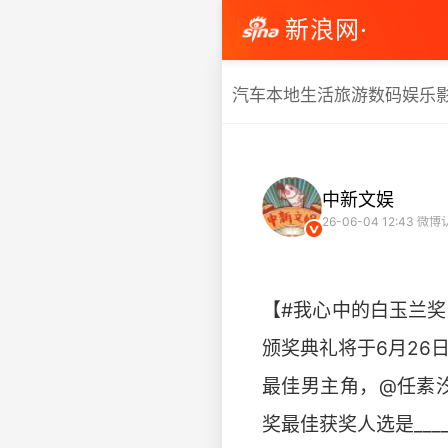
新浪网·
汽车
本地生活
旅游
数码
娱乐
中新文娱
26-06-04 12:43
微博
【#我心中的白玉兰奖
颁奖典礼将于6月26日
最佳男主角，@任素汐 
奖最佳获奖人选是____和__