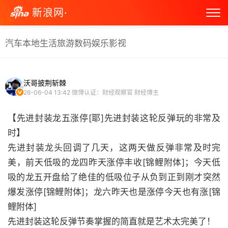
新浪网·
汽车
本地生活
旅游
数码
娱乐
影视
沃哥披荆斩棘
26-06-04 13:42
微博认证：财经观察官 财经博主
【先进封装龙五涨停[耶]先进封装这轮反弹玩的非常及
时】
先进封装龙头回调了几天，这两天做反弹非常及时完
美，前天低吸的龙四昨天涨停丰收[锦鲤附体]；今天低
吸的龙五开盘给了绝佳的低吸位子从负到正到刚才突然
爆发涨停[锦鲤附体]；龙六昨天也是涨停今天也有涨[锦
鲤附体]
先进封装这轮反弹节奏掌握的简直就是艺术太完美了！