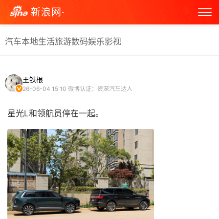
新浪网·
汽车
本地生活
旅游
数码
娱乐
影视
王铁根
26-06-04 15:10
微博认证：资深汽车达人
星光L和领航员停在一起。 ​