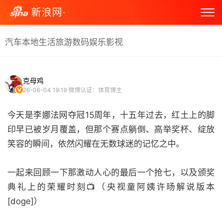
新浪网·
汽车
本地生活
旅游
数码
娱乐
影视
克母鸡
26-06-04 19:19
微博认证：体育博主
今天是李娜法网夺冠15周年，十五年过去，红土上的脚
印早已被岁月覆盖，但那个赛点躺倒、高举奖杯、绽放
笑容的瞬间，依然闪耀在无数球迷的记忆之中。
一起来回顾一下那激动人心的最后一个抢七，以及颁奖
典礼上的荣耀时刻📺（央视童阿姨许旸解说版本
[doge]）