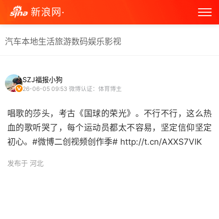
新浪网·
汽车
本地生活
旅游
数码
娱乐
影视
SZJ福报小狗
26-06-05 09:53
微博认证：体育博主
唱歌的莎头，考古《国球的荣光》。不行不行，这么热
血的歌听哭了，每个运动员都太不容易，坚定信仰坚定
初心。#微博二创视频创作季# http://t.cn/AXXS7VlK ​
发布于 河北