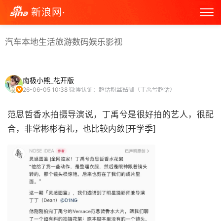
新浪网·
汽车
本地生活
旅游
数码
娱乐
影视
南极小熊_花开版
26-06-05 10:38
微博认证：超话粉丝钻咖（丁禹兮超话）
范思哲香水拍摄导演说，丁禹兮是很好拍的艺人，很配
合，非常彬彬有礼，也比较内敛[开学季] ​