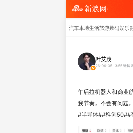
新浪网·
汽车
本地生活
旅游
数码
娱乐
叶艾茂
26-06-05 13:55
微博认
午后拉机器人和商业
我节奏，不会有问题
#半导体##科创50##