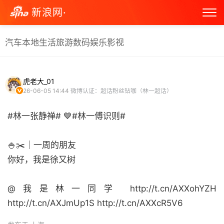
新浪网·
汽车
本地生活
旅游
数码
娱乐
影视
虎老大_01
26-06-05 14:44
微博认证：超话粉丝钻咖（林一超话）
#林一张静禅# 💙#林一傅识则#
🍚✂️｜一周的朋友
你好，我是徐又树
@我是林一同学 http://t.cn/AXXohYZH
http://t.cn/AXJmUp1S http://t.cn/AXXcR5V6 ​