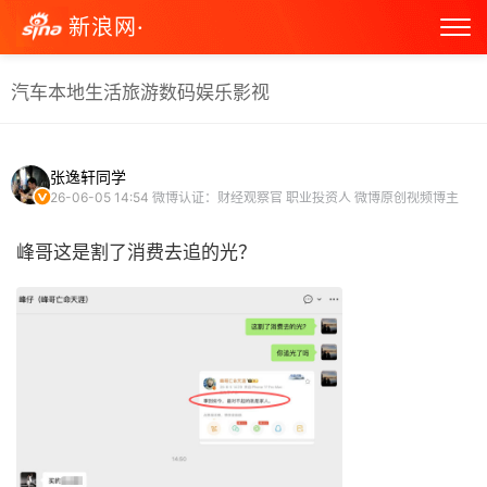
新浪网·
汽车
本地生活
旅游
数码
娱乐
影视
张逸轩同学
26-06-05 14:54
微博认证：财经观察官 职业投资人 微博原创视频博主
峰哥这是割了消费去追的光？ ​