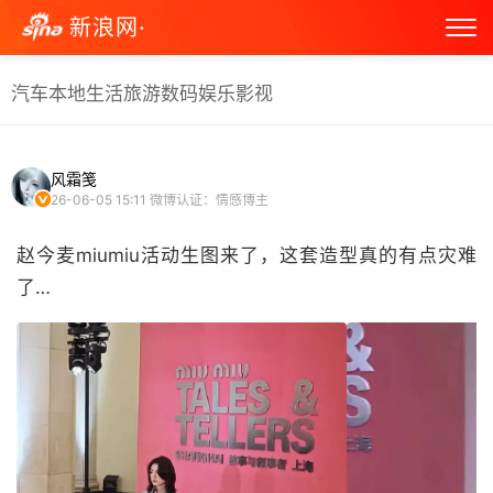
新浪网·
汽车
本地生活
旅游
数码
娱乐
影视
风霜笺
26-06-05 15:11
微博认证：情感博主
赵今麦miumiu活动生图来了，这套造型真的有点灾难
了… ​