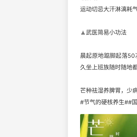
运动切忌大汗淋漓耗
🧘武医简易小功法
晨起原地踮脚起落5
久坐上班族随时随地
芒种祛湿养脾胃，少病
#节气的硬核养生##