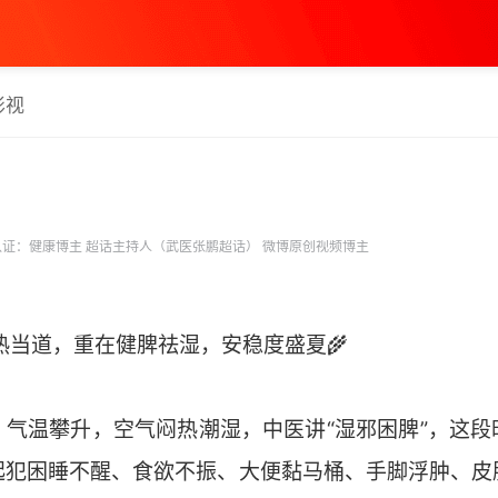
影视
证：健康博主 超话主持人（武医张鹏超话） 微博原创视频博主
热当道，重在健脾祛湿，安稳度盛夏🌾
，气温攀升，空气闷热潮湿，中医讲“湿邪困脾”，这段
起犯困睡不醒、食欲不振、大便黏马桶、手脚浮肿、皮