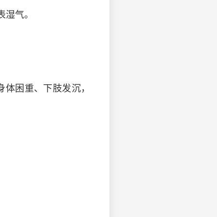
表湿气。
身体困重、下肢发沉，