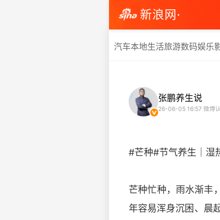
新浪网·
汽车
本地生活
旅游
数码
娱乐
张鹏养生说
26-06-05 16:57
微博认
#芒种#节气养生｜湿
芒种忙种，雨水渐丰
年容易浑身沉困、晨