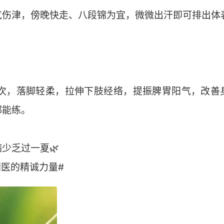
气伤津，傍晚快走、八段锦为宜，微微出汗即可排出体
0次，落脚轻柔，拉伸下肢经络，提振脾胃阳气，改善
都能练。
少乏过一夏🌿
国医的精诚力量#