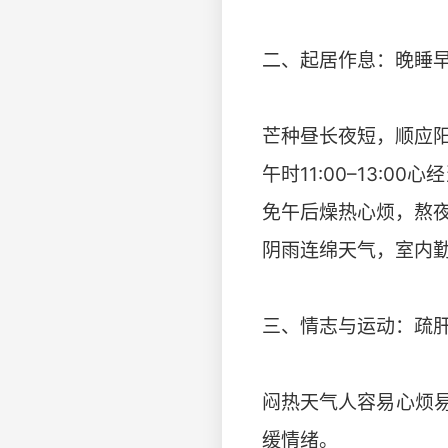
二、起居作息：晚睡
芒种昼长夜短，顺应
午时11:00–13:
免午后燥热心烦，熬
阴雨连绵天气，室内
三、情志与运动：疏
闷热天气人容易心烦
缓情绪。