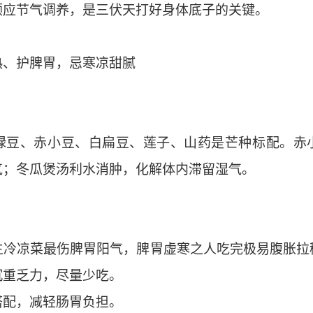
顺应节气调养，是三伏天打好身体底子的关键。
热、护脾胃，忌寒凉甜腻
绿豆、赤小豆、白扁豆、莲子、山药是芒种标配。赤
气；冬瓜煲汤利水消肿，化解体内滞留湿气。
生冷凉菜最伤脾胃阳气，脾胃虚寒之人吃完极易腹胀拉
沉重乏力，尽量少吃。
搭配，减轻肠胃负担。