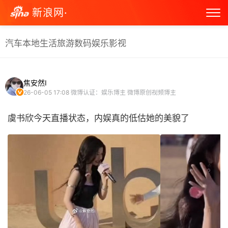
新浪网·
汽车
本地生活
旅游
数码
娱乐
影视
焦安然I
26-06-05 17:08
微博认证：娱乐博主 微博原创视频博主
虞书欣今天直播状态，内娱真的低估她的美貌了 ​