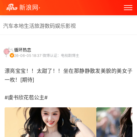
新浪网·
汽车
本地生活
旅游
数码
娱乐
影视
循环热恋
26-06-05 18:37
微博认证：电视剧博主
漂亮宝宝！！太甜了！！坐在那静静散发美貌的美女子
一枚！[期待]
#虞书欣花苞公主# ​