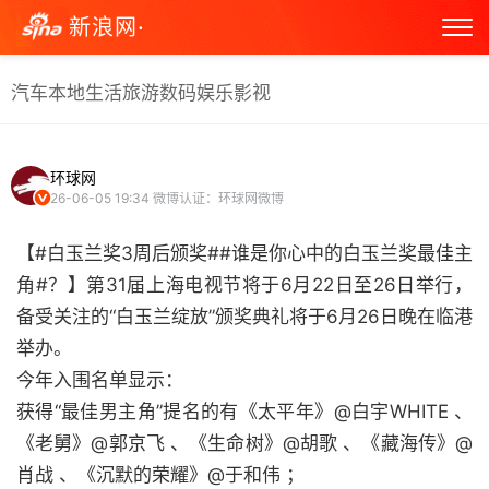
新浪网·
汽车
本地生活
旅游
数码
娱乐
影视
环球网
26-06-05 19:34
微博认证：环球网微博
【#白玉兰奖3周后颁奖##谁是你心中的白玉兰奖最佳主
角#？】第31届上海电视节将于6月22日至26日举行，
备受关注的“白玉兰绽放”颁奖典礼将于6月26日晚在临港
举办。
今年入围名单显示：
获得“最佳男主角”提名的有《太平年》@白宇WHITE 、
《老舅》@郭京飞 、《生命树》@胡歌 、《藏海传》@
肖战 、《沉默的荣耀》@于和伟 ；