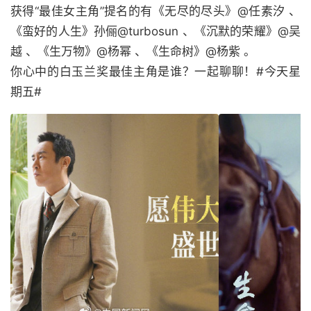
获得“最佳女主角”提名的有《无尽的尽头》@任素汐 、
《蛮好的人生》孙俪@turbosun 、《沉默的荣耀》@吴
越 、《生万物》@杨幂 、《生命树》@杨紫 。
你心中的白玉兰奖最佳主角是谁？一起聊聊！#今天星
期五#