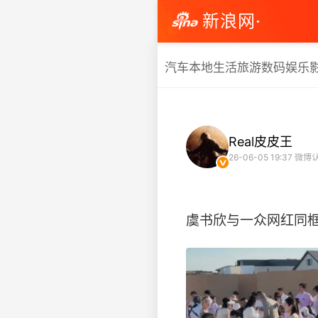
新浪网·
汽车
本地生活
旅游
数码
娱乐
Real皮皮王
26-06-05 19:37
微博
虞书欣与一众网红同框