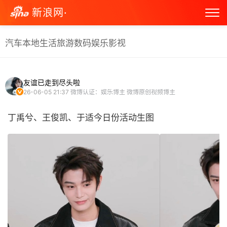
新浪网·
汽车
本地生活
旅游
数码
娱乐
影视
友谊已走到尽头啦
26-06-05 21:37
微博认证：娱乐博主 微博原创视频博主
丁禹兮、王俊凯、于适今日份活动生图 ​