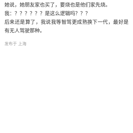
她说，她朋友家也买了，要烧也是他们家先烧。
我：？？？？？？是这么逻辑吗？？？
后来还是算了，我说我等智驾更成熟换下一代，最好是
有无人驾驶那种。
发布于 上海