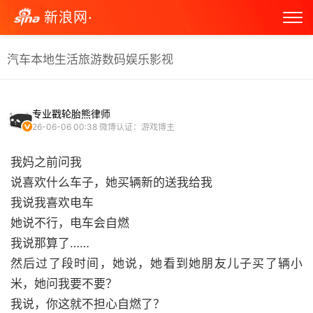
新浪网·
汽车
本地生活
旅游
数码
娱乐
影视
专业戳轮胎熊律师
26-06-06 00:38
微博认证：游戏博主
我妈之前问我
说喜欢什么车子，她买辆新的送我给我
我说我喜欢电车
她说不行，电车会自燃
我说那算了……
然后过了段时间，她说，她看到她朋友儿子买了辆小
米，她问我要不要？
我说，你这就不担心自燃了？