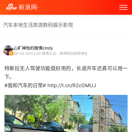
新浪网·
汽车
本地生活
旅游
数码
娱乐
影视
心旷神怡的微博cindy
26-06-06 02:30
微博认证：微博原创视频博主
特斯拉无人驾驶功能挺好用的，长途开车还真可以用一
下。
#我和汽车的日常# http://t.cn/R2cGMUJ ​