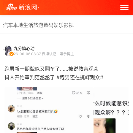
新浪网·
汽车
本地生活
旅游
数码
娱乐
影视
九分糖心动
26-06-06 08:37
微博认证：娱乐博主
跑男新一期貌似又翻车了……被说教育观众
抖人开始审判范丞丞了 #跑男还在挑衅观众# ​