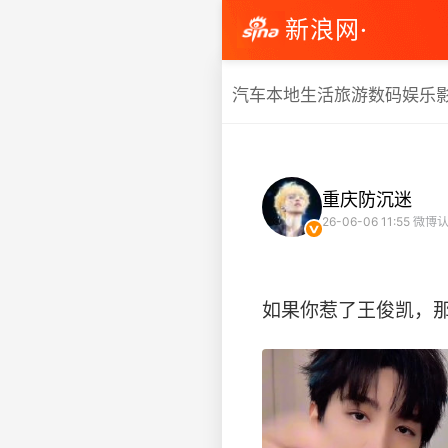
新浪网·
汽车
本地生活
旅游
数码
娱乐
重庆防沉迷
26-06-06 11:55
微博认
如果你惹了王俊凯，那