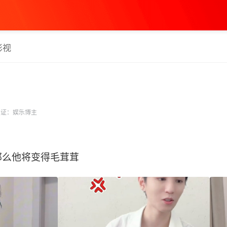
影视
证：娱乐博主
么他将变得毛茸茸 ​