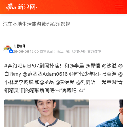
新浪网·
汽车
本地生活
旅游
数码
娱乐
影视
奔跑吧
26-06-06 12:00
微博认证：浙江卫视《奔跑吧》官方微博
#奔跑吧# EP07剧照掉落！和@李晨 @郑恺 @沙溢 @
白鹿my @范丞丞Adam0616 @时代少年团-张真源 @
小林是李昀锐 和@丞磊 @彭昱畅 @刘雨昕 一起重温“青
铜精灵”们的精彩瞬间吧～#奔跑吧14# ​