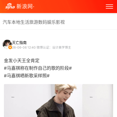
新浪网·
汽车
本地生活
旅游
数码
娱乐
影视
灭亡指南
26-06-06 12:40
微博认证：设计美学博主
金发小天王全肯定
#马嘉祺称在制作自己的歌的阶段#
#马嘉祺晒新歌采样照# ​