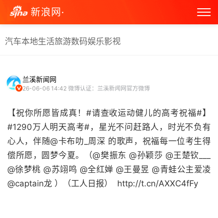
新浪网·
汽车
本地生活
旅游
数码
娱乐
影视
兰溪新闻网
26-06-06 14:42
微博认证：兰溪新闻网官方微博
【祝你所愿皆成真！#请查收运动健儿的高考祝福#】
#1290万人明天高考#，星光不问赶路人，时光不负有
心人，伴随@卡布叻_周深 的歌声，祝福每一位考生得
偿所愿，圆梦今夏。（@樊振东 @孙颖莎 @王楚钦___
@徐梦桃 @苏翊鸣 @全红婵 @王曼昱 @青蛙公主爱凌
@captain龙 ）（工人日报） ​​​​ http://t.cn/AXXC4fFy