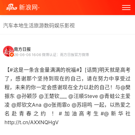
新浪网·
汽车
本地生活
旅游
数码
娱乐
影视
南方日报
26-06-06 16:06
微博认证：南方日报官方微博
【#这是一条含金量满满的祝福#】[话筒]明天就是高考
了，感谢那个坚持到现在的自己，请在努力中享受过
程，未来的你一定会感谢现在全力以赴的自己！与@樊
振东 @孙颖莎 @王楚钦___ @汪順Steve @青蛙公主爱
凌 @郑钦文Ana @o张雨霏o @苏翊鸣 一起，以热爱之
名赴青春之约 ！#加油高考生#@新华社
http://t.cn/AXXNQHgV