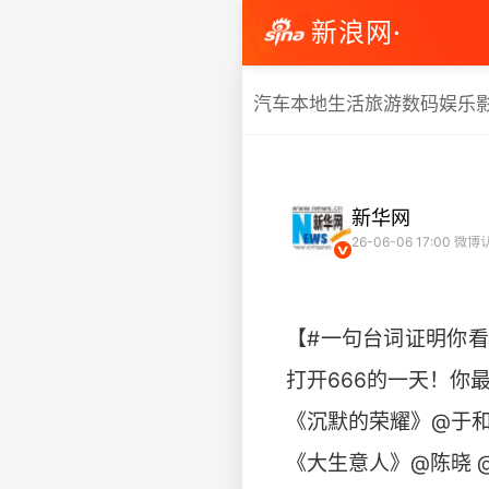
新浪网·
汽车
本地生活
旅游
数码
娱乐
新华网
26-06-06 17:00
微博
【#一句台词证明你
打开666的一天！你
《沉默的荣耀》@于和
《大生意人》@陈晓 