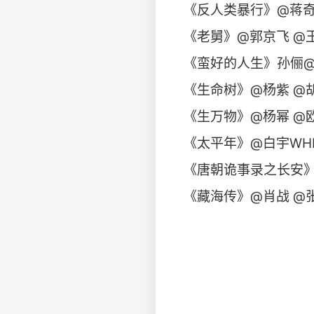
《反人类暴行》@蒋
《老舅》@郭京飞 @王佳
《蛮好的人生》孙俪@t
《生命树》@杨紫 @
《生万物》@杨幂 @
《太平年》@白宇WHI
《唐朝诡事录之长安》
《藏海传》@肖战 @张婧仪 