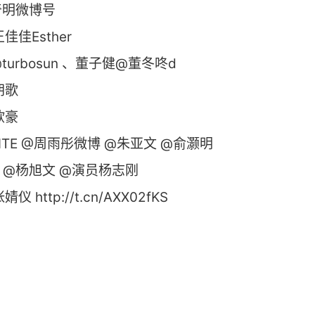
奇明微博号
佳Esther
urbosun 、董子健@董冬咚d
胡歌
欧豪
TE @周雨彤微博 @朱亚文 @俞灏明
@杨旭文 @演员杨志刚
http://t.cn/AXX02fKS