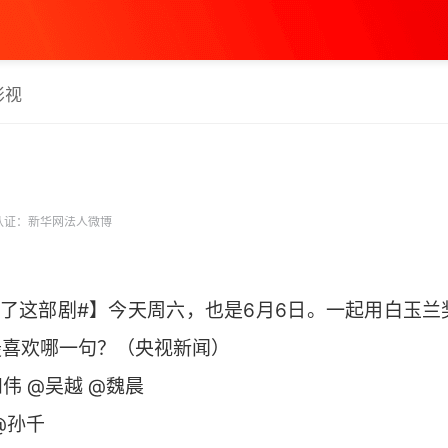
影视
认证：新华网法人微博
看了这部剧#】今天周六，也是6月6日。一起用白玉兰
最喜欢哪一句？（央视新闻）
伟 @吴越 @魏晨
@孙千