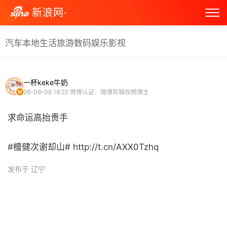
新浪网·
汽车
本地生活
旅游
数码
娱乐
影视
一杯keke牛奶
26-06-06 19:22
微博认证：微博剪辑视频博主
求命运高抬贵手
#檀健次谢却山# http://t.cn/AXX0Tzhq ​
发布于 辽宁