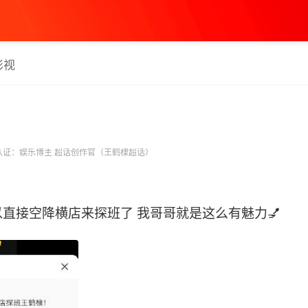
影视
认证：娱乐博主 超话创作官（王鹤棣超话）
直接空降横店来探班了 我哥哥就是这么有魅力💅 ​