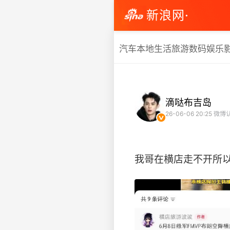
新浪网·
汽车
本地生活
旅游
数码
娱乐
滴哒布吉岛
26-06-06 20:25
微博
我哥在横店走不开所以